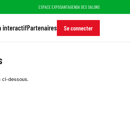
ESPACE EXPOSANT
AGENDA DES SALONS
 interactif
Partenaires
Se connecter
s
n ci-dessous.